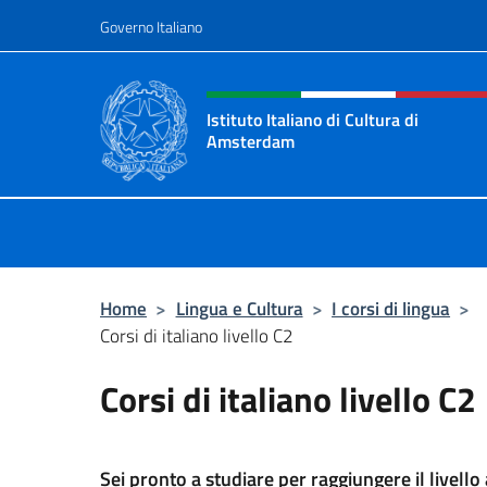
Salta al contenuto
Governo Italiano
Intestazione sito, social 
Istituto Italiano di Cultura di
Amsterdam
Sito ufficiale dell'Istituto Italiano
Home
>
Lingua e Cultura
>
I corsi di lingua
>
Corsi di italiano livello C2
Corsi di italiano livello C2
Sei pronto a studiare per raggiungere il livello