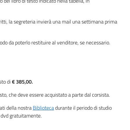
del libro di testo indicato nella tabella, in
critti, la segreteria invierà una mail una settimana prima
 modo da poterlo restituire al venditore, se necessario.
sto di
€ 385,00.
esto, che deve essere acquistato a parte dal corsista.
ati della nostra
Biblioteca
durante il periodo di studio
 e dvd gratuitamente.