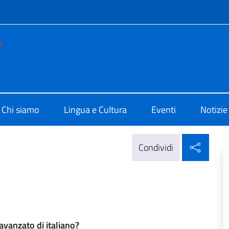
e menù
 di Cultura di Amsterdam
Chi siamo
Lingua e Cultura
Eventi
Notizie
Condi
Condividi
 avanzato di italiano?