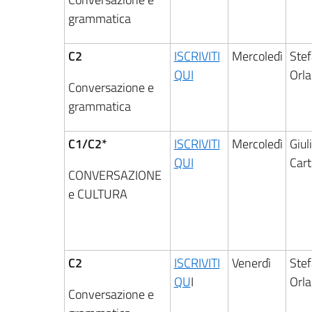
grammatica
C2
ISCRIVITI
Mercoledì
Ste
QUI
Orl
Conversazione e
grammatica
C1/C2*
ISCRIVITI
Mercoledì
Giul
QUI
Cart
CONVERSAZIONE
e CULTURA
C2
ISCRIVITI
Venerdì
Ste
QU
I
Orl
Conversazione e