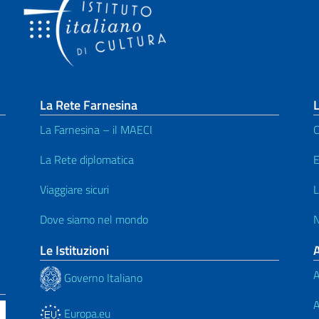
La Rete Farnesina
L
La Farnesina – il MAECI
C
La Rete diplomatica
E
Viaggiare sicuri
L
Dove siamo nel mondo
N
Le Istituzioni
A
Governo Italiano
A
Europa.eu