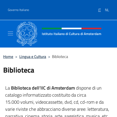
Salta al contenuto
IT
NL
Governo Italiano
Intestazione sito, social e menù
Istituto Italiano di Cultura di Amsterdam
Sito ufficiale dell'Istituto Italiano di Cultu
Home
>
Lingua e Cultura
>
Biblioteca
Biblioteca
La
Biblioteca dell’IIC di Amsterdam
dispone di un
catalogo informatizzato costituito da circa
15.000 volumi, videocassette, dvd, cd, cd-rom e da
varie riviste che abbracciano diverse aree: letteratura,
narrativa, cinema, storia, arte, saggistica, musica, etc.