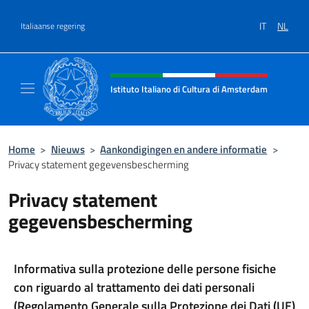
Overslaan naar inhoud
IT
NL
Italiaanse regering
Intestazione sito, social e menù
Istituto Italiano di Cultura di Amsterdam
Sito ufficiale dell'Istituto Italiano di Cultu
Home
>
Nieuws
>
Aankondigingen en andere informatie
>
Privacy statement gegevensbescherming
Privacy statement
gegevensbescherming
Informativa sulla protezione delle persone fisiche
con riguardo al trattamento dei dati personali
(Regolamento Generale sulla Protezione dei Dati (UE)