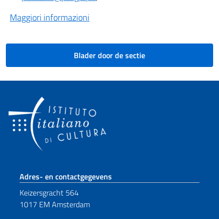
Maggiori informazioni
Blader door de sectie
Voetregel sectie
Adres- en contactgegevens
Keizersgracht 564
1017 EM Amsterdam