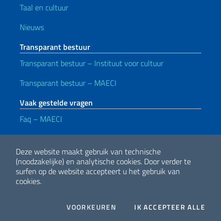
Taal en cultuur
Nieuws
Transparant bestuur
Transparant bestuur – Instituut voor cultuur
Transparant bestuur – MAECI
Vaak gestelde vragen
Faq – MAECI
Handige koppelingen
Deze website maakt gebruik van technische
Note legali
Privacy e cookie policy
Dichiarazione di accessibilità
(noodzakelijke) en analytische cookies.
Door verder te
surfen op de website accepteert u het gebruik van
cookies.
2026 Copyright Ministerie van Buitenlandse Zaken en Internationale
Samenwerking
COOKIES
I CO
VOORKEUREN
IK ACCEPTEER ALLE
Facebook
Twitter
Whatsapp