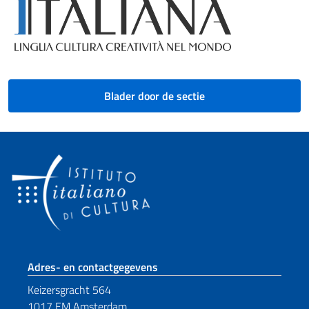
Blader door de sectie
Voetregel sectie
Adres- en contactgegevens
Keizersgracht 564
1017 EM Amsterdam