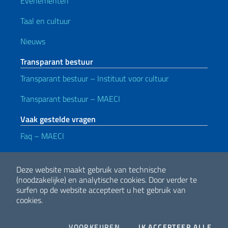
Evenementen
Taal en cultuur
Nieuws
Transparant bestuur
Transparant bestuur – Instituut voor cultuur
Transparant bestuur – MAECI
Vaak gestelde vragen
Faq – MAECI
Handige koppelingen
Deze website maakt gebruik van technische
Note legali
Privacy e cookie policy
Dichiarazione di accessibilità
(noodzakelijke) en analytische cookies.
Door verder te
surfen op de website accepteert u het gebruik van
cookies.
2026 Copyright Ministerie van Buitenlandse Zaken en Internationale
Samenwerking
COOKIES
I CO
VOORKEUREN
IK ACCEPTEER ALLE