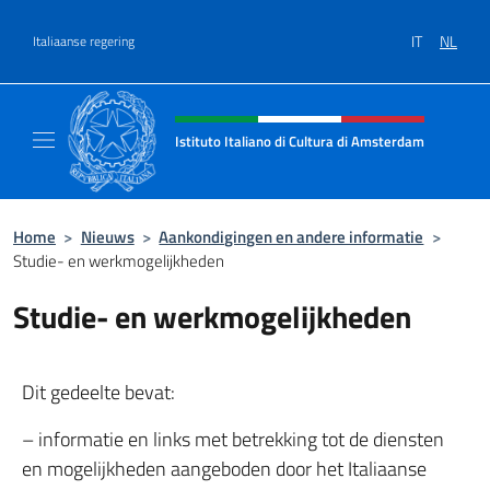
Overslaan naar inhoud
IT
NL
Italiaanse regering
Intestazione sito, social e menù
Istituto Italiano di Cultura di Amsterdam
Sito ufficiale dell'Istituto Italiano di Cultu
Home
>
Nieuws
>
Aankondigingen en andere informatie
>
Studie- en werkmogelijkheden
Studie- en werkmogelijkheden
Dit gedeelte bevat:
– informatie en links met betrekking tot de diensten
en mogelijkheden aangeboden door het Italiaanse