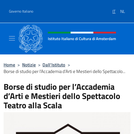
Salta al contenuto
IT
NL
Governo Italiano
Intestazione sito, social e menù
Istituto Italiano di Cultura di Amsterdam
Sito ufficiale dell'Istituto Italiano di Cultu
Home
>
Notizie
>
Dall’Istituto
>
Borse di studio per l’Accademia d’Arti e Mestieri dello Spettacolo...
Borse di studio per l’Accademia
d’Arti e Mestieri dello Spettacolo
Teatro alla Scala