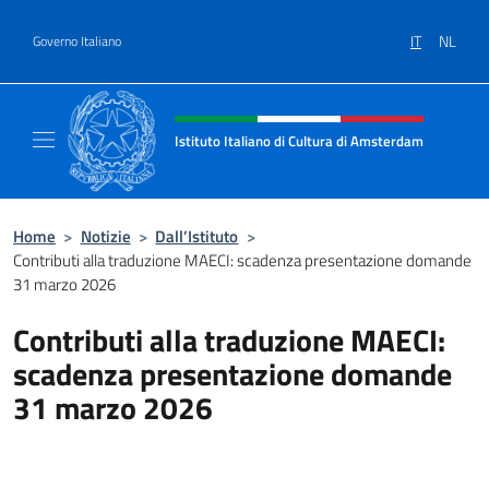
Salta al contenuto
IT
NL
Governo Italiano
Intestazione sito, social e menù
Istituto Italiano di Cultura di Amsterdam
Sito ufficiale dell'Istituto Italiano di Cultu
Home
>
Notizie
>
Dall’Istituto
>
Contributi alla traduzione MAECI: scadenza presentazione domande
31 marzo 2026
Contributi alla traduzione MAECI:
scadenza presentazione domande
31 marzo 2026