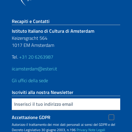
Sezione footer
Recapiti e Contatti
Istituto Italiano di Cultura di Amsterdam
Keizersgracht 564
1017 EM Amsterdam
Tel.
+31 20 6263987
iicamsterdam@esteri.it
Gli uffici della sede
Iscriviti alla nostra Newsletter
Inserisci la tua email
Accettazione GDPR
Autorizzo il trattamento dei miei dati personali ai sensi del GDPR e del
Decreto Legislativo 30 giugno 2003, n.196
Privacy
Note Legali