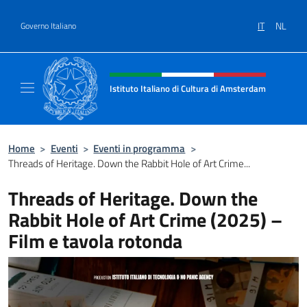
Salta al contenuto
IT
NL
Governo Italiano
Intestazione sito, social e menù
Istituto Italiano di Cultura di Amsterdam
Sito ufficiale dell'Istituto Italiano di Cultu
Home
>
Eventi
>
Eventi in programma
>
Threads of Heritage. Down the Rabbit Hole of Art Crime...
Threads of Heritage. Down the
Rabbit Hole of Art Crime (2025) –
Film e tavola rotonda