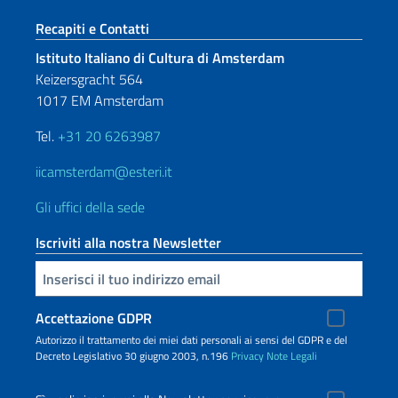
Sezione footer
Recapiti e Contatti
Istituto Italiano di Cultura di Amsterdam
Keizersgracht 564
1017 EM Amsterdam
Tel.
+31 20 6263987
iicamsterdam@esteri.it
Gli uffici della sede
Iscriviti alla nostra Newsletter
Inserisci la tua email
Accettazione GDPR
Autorizzo il trattamento dei miei dati personali ai sensi del GDPR e del
Decreto Legislativo 30 giugno 2003, n.196
Privacy
Note Legali