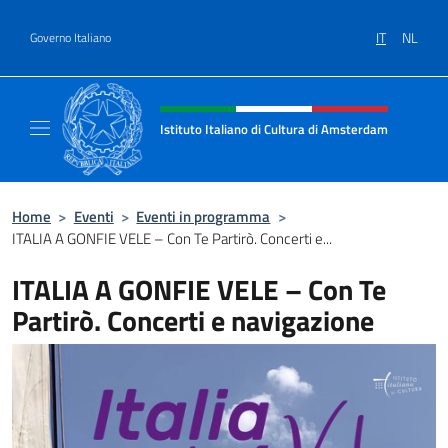
Salta al contenuto
IT
NL
Governo Italiano
Intestazione sito, social e menù
Istituto Italiano di Cultura di Amsterdam
Sito ufficiale dell'Istituto Italiano di Cultu
Home
>
Eventi
>
Eventi in programma
>
ITALIA A GONFIE VELE – Con Te Partirò. Concerti e...
ITALIA A GONFIE VELE – Con Te
Partirò. Concerti e navigazione