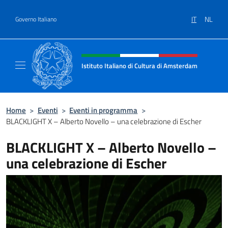
Salta al contenuto
IT
NL
Governo Italiano
Intestazione sito, social e menù
Istituto Italiano di Cultura di Amsterdam
Sito ufficiale dell'Istituto Italiano di Cultu
Home
>
Eventi
>
Eventi in programma
>
BLACKLIGHT X – Alberto Novello – una celebrazione di Escher
BLACKLIGHT X – Alberto Novello –
una celebrazione di Escher