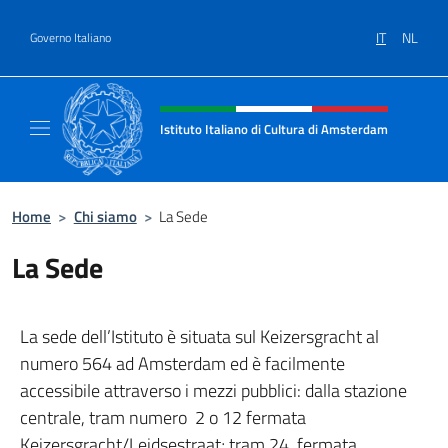
Salta al contenuto
IT
NL
Governo Italiano
Intestazione sito, social e menù
Istituto Italiano di Cultura di Amsterdam
Sito ufficiale dell'Istituto Italiano di Cultu
Home
>
Chi siamo
>
La Sede
La Sede
La sede dell’Istituto è situata sul Keizersgracht al
numero 564 ad Amsterdam ed è facilmente
accessibile attraverso i mezzi pubblici: dalla stazione
centrale, tram numero 2 o 12 fermata
Keizersgracht/Leidsestraat; tram 24 fermata