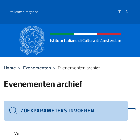
Overslaan naar inhoud
IT
NL
Italiaanse regering
Intestazione sito, social e menù
Istituto Italiano di Cultura di Amsterdam
Sito ufficiale dell'Istituto Italiano di Cultu
Home
>
Evenementen
>
Evenementen archief
Evenementen archief
ZOEKPARAMETERS INVOEREN
Van