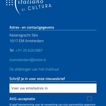
Voetregel sectie
Adres- en contactgegevens
Keizersgracht 564
1017 EM Amsterdam
Tel.
+31 20 6263987
iicamsterdam@esteri.it
De afdelingen van het Instituut
Schrijf je in voor onze nieuwsbrief
Voer uw e-mailadres in
AVG-acceptatie
Ik geef toestemming voor de verwerking van mijn persoonlijke gegevens