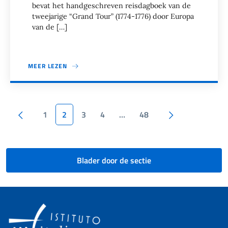
bevat het handgeschreven reisdagboek van de
tweejarige “Grand Tour” (1774-1776) door Europa
van de […]
MEER LEZEN
Paginazione
Pagina precedente
Volgende
1
2
3
4
…
48
Blader door de sectie