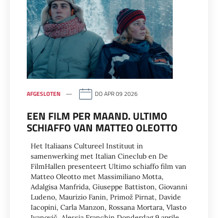
AFGESLOTEN
DO APR 09 2026
EEN FILM PER MAAND. ULTIMO
SCHIAFFO VAN MATTEO OLEOTTO
Het Italiaans Cultureel Instituut in
samenwerking met Italian Cineclub en De
FilmHallen presenteert Ultimo schiaffo film van
Matteo Oleotto met Massimiliano Motta,
Adalgisa Manfrida, Giuseppe Battiston, Giovanni
Ludeno, Maurizio Fanin, Primož Pirnat, Davide
Iacopini, Carla Manzon, Rossana Mortara, Vlasto
Ivanovič, Alessia Franchin Donderdag 9 aprile