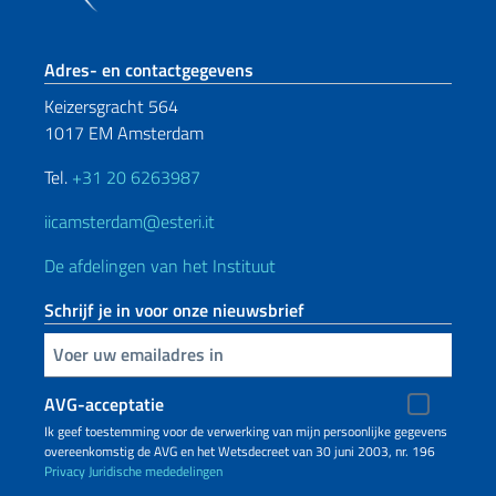
Voetregel sectie
Adres- en contactgegevens
Keizersgracht 564
1017 EM Amsterdam
Tel.
+31 20 6263987
iicamsterdam@esteri.it
De afdelingen van het Instituut
Schrijf je in voor onze nieuwsbrief
Voer uw e-mailadres in
AVG-acceptatie
Ik geef toestemming voor de verwerking van mijn persoonlijke gegevens
overeenkomstig de AVG en het Wetsdecreet van 30 juni 2003, nr. 196
Privacy
Juridische mededelingen