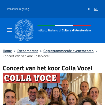
Overslaan naar inhoud
IT
NL
Italiaanse regering
Intestazione sito, social e menù
Istituto Italiano di Cultura di Amsterdam
Sito ufficiale dell'Istituto Italiano di Cultu
Home
>
Evenementen
>
Geprogrammeerde evenementen
>
Concert van het koor Colla Voce!
Concert van het koor Colla Voce!