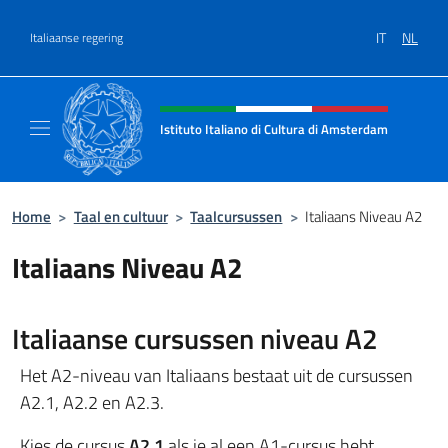
Overslaan naar inhoud
IT
NL
Italiaanse regering
Intestazione sito, social e menù
Istituto Italiano di Cultura di Amsterdam
Sito ufficiale dell'Istituto Italiano di Cultu
Home
>
Taal en cultuur
>
Taalcursussen
>
Italiaans Niveau A2
Italiaans Niveau A2
Italiaanse cursussen niveau A2
Het A2-niveau van Italiaans bestaat uit de cursussen
A2.1, A2.2 en A2.3.
Kies de cursus
A2.1
als je al een A1-cursus hebt