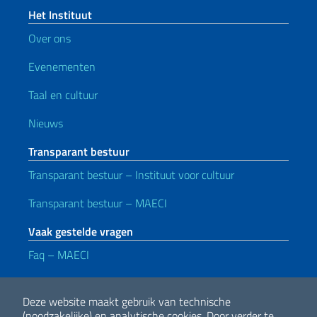
Het Instituut
Over ons
Evenementen
Taal en cultuur
Nieuws
Transparant bestuur
Transparant bestuur – Instituut voor cultuur
Transparant bestuur – MAECI
Vaak gestelde vragen
Faq – MAECI
Handige koppelingen
Deze website maakt gebruik van technische
Note legali
Privacy e cookie policy
Dichiarazione di accessibilità
(noodzakelijke) en analytische cookies.
Door verder te