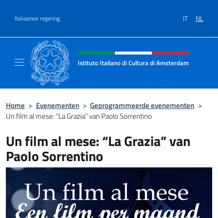
Overslaan naar inhoud
IT
NL
Italiaanse regering
Intestazione sito, social e menù
Istituto Italiano di Cultura di Amsterdam
Sito ufficiale dell'Istituto Italiano di Cultu
Home
>
Evenementen
>
Geprogrammeerde evenementen
>
Un film al mese: “La Grazia” van Paolo Sorrentino
Un film al mese: “La Grazia” van
Paolo Sorrentino