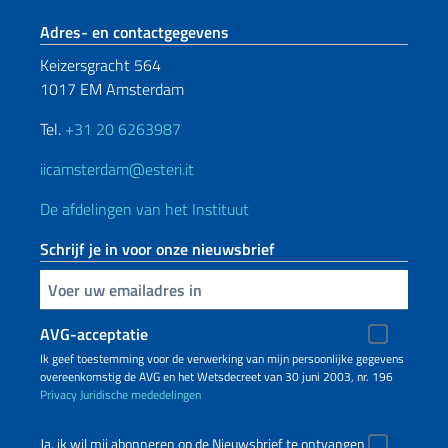
Voetregel sectie
Adres- en contactgegevens
Keizersgracht 564
1017 EM Amsterdam
Tel.
+31 20 6263987
iicamsterdam@esteri.it
De afdelingen van het Instituut
Schrijf je in voor onze nieuwsbrief
Voer uw e-mailadres in
AVG-acceptatie
Ik geef toestemming voor de verwerking van mijn persoonlijke gegevens
overeenkomstig de AVG en het Wetsdecreet van 30 juni 2003, nr. 196
Privacy
Juridische mededelingen
Ja, ik wil mij abonneren op de Nieuwsbrief te ontvangen