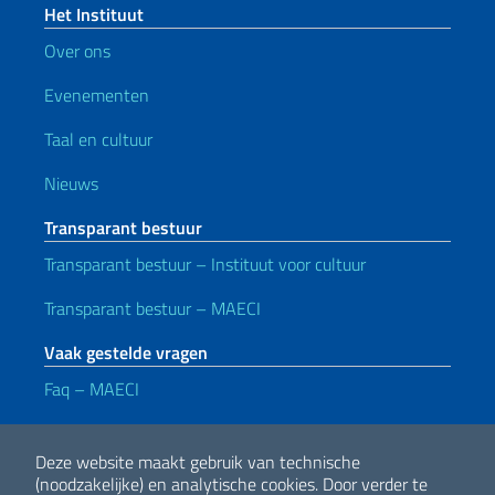
Het Instituut
Over ons
Evenementen
Taal en cultuur
Nieuws
Transparant bestuur
Transparant bestuur – Instituut voor cultuur
Transparant bestuur – MAECI
Vaak gestelde vragen
Faq – MAECI
Handige koppelingen
Deze website maakt gebruik van technische
Note legali
Privacy e cookie policy
Dichiarazione di accessibilità
(noodzakelijke) en analytische cookies.
Door verder te