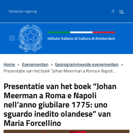
Overslaan naar inhoud
IT
NL
Italiaanse regering
Intestazione sito, social e menù
Istituto Italiano di Cultura di Amsterdam
Sito ufficiale dell'Istituto Italiano di Cultu
Home
>
Evenementen
>
Geprogrammeerde evenementen
>
Presentatie van het boek “Johan Meerman a Roma e Napoli...
Presentatie van het boek “Johan
Meerman a Roma e Napoli
nell’anno giubilare 1775: uno
sguardo inedito olandese” van
Maria Forcellino