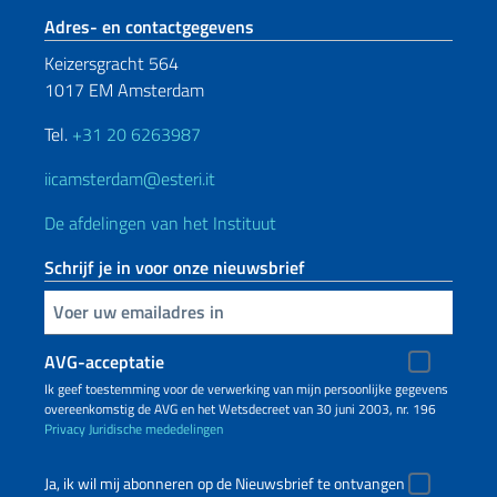
Voetregel sectie
Adres- en contactgegevens
Keizersgracht 564
1017 EM Amsterdam
Tel.
+31 20 6263987
iicamsterdam@esteri.it
De afdelingen van het Instituut
Schrijf je in voor onze nieuwsbrief
Voer uw e-mailadres in
AVG-acceptatie
Ik geef toestemming voor de verwerking van mijn persoonlijke gegevens
overeenkomstig de AVG en het Wetsdecreet van 30 juni 2003, nr. 196
Privacy
Juridische mededelingen
Ja, ik wil mij abonneren op de Nieuwsbrief te ontvangen