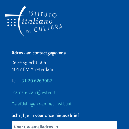
Voetregel sectie
Adres- en contactgegevens
Keizersgracht 564
1017 EM Amsterdam
Tel.
+31 20 6263987
iicamsterdam@esteri.it
De afdelingen van het Instituut
Schrijf je in voor onze nieuwsbrief
Voer uw e-mailadres in