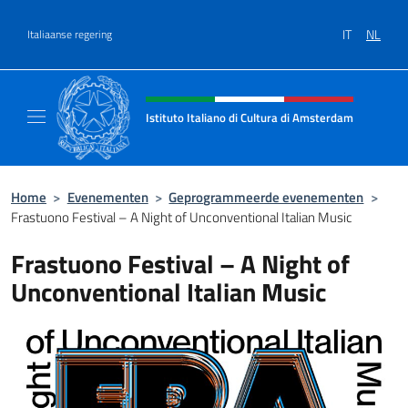
Overslaan naar inhoud
IT
NL
Italiaanse regering
Intestazione sito, social e menù
Istituto Italiano di Cultura di Amsterdam
Sito ufficiale dell'Istituto Italiano di Cultu
Home
>
Evenementen
>
Geprogrammeerde evenementen
>
Frastuono Festival – A Night of Unconventional Italian Music
Frastuono Festival – A Night of
Unconventional Italian Music