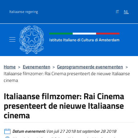
Overslaan naar inhoud
IT
NL
Italiaanse regering
Intestazione sito, social e menù
Istituto Italiano di Cultura di Amsterdam
Sito ufficiale dell'Istituto Italiano di Cultu
Home
>
Evenementen
>
Geprogrammeerde evenementen
>
Italiaanse filmzomer: Rai Cinema presenteert de nieuwe Italiaanse
cinema
Italiaanse filmzomer: Rai Cinema
presenteert de nieuwe Italiaanse
cinema
Datum evenement:
Van juli 27 2018 tot september 28 2018