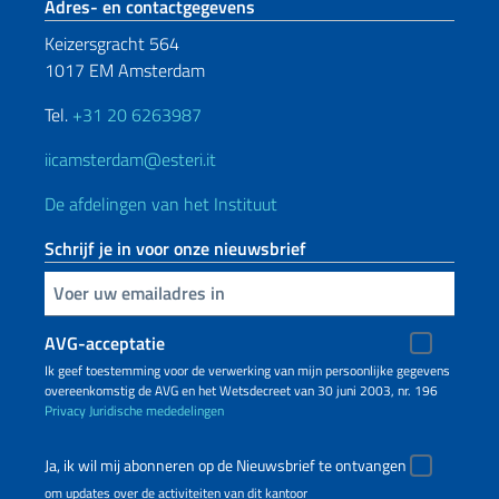
Voetregel sectie
Adres- en contactgegevens
Keizersgracht 564
1017 EM Amsterdam
Tel.
+31 20 6263987
iicamsterdam@esteri.it
De afdelingen van het Instituut
Schrijf je in voor onze nieuwsbrief
Voer uw e-mailadres in
AVG-acceptatie
Ik geef toestemming voor de verwerking van mijn persoonlijke gegevens
overeenkomstig de AVG en het Wetsdecreet van 30 juni 2003, nr. 196
Privacy
Juridische mededelingen
Ja, ik wil mij abonneren op de Nieuwsbrief te ontvangen
om updates over de activiteiten van dit kantoor