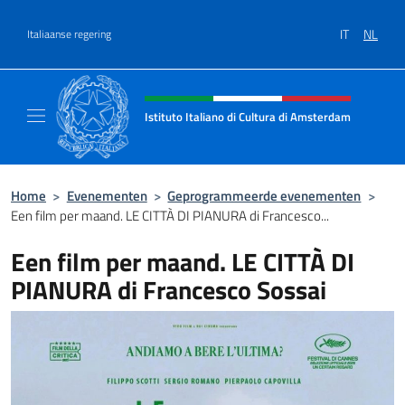
Overslaan naar inhoud
IT
NL
Italiaanse regering
Intestazione sito, social e menù
Istituto Italiano di Cultura di Amsterdam
Sito ufficiale dell'Istituto Italiano di Cultu
Home
>
Evenementen
>
Geprogrammeerde evenementen
>
Een film per maand. LE CITTÀ DI PIANURA di Francesco...
Een film per maand. LE CITTÀ DI
PIANURA di Francesco Sossai