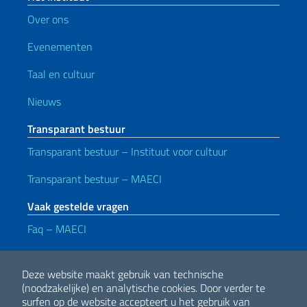
Over ons
Evenementen
Taal en cultuur
Nieuws
Transparant bestuur
Transparant bestuur – Instituut voor cultuur
Transparant bestuur – MAECI
Vaak gestelde vragen
Faq – MAECI
Handige koppelingen
Deze website maakt gebruik van technische
Note legali
Privacy e cookie policy
Dichiarazione di accessibilità
(noodzakelijke) en analytische cookies.
Door verder te
surfen op de website accepteert u het gebruik van