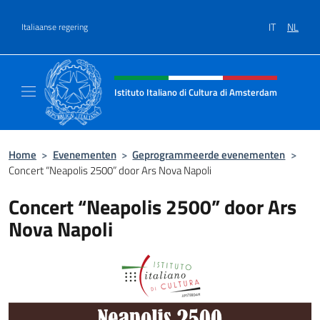
Overslaan naar inhoud
IT
NL
Italiaanse regering
Intestazione sito, social e menù
Istituto Italiano di Cultura di Amsterdam
Sito ufficiale dell'Istituto Italiano di Cultu
Home
>
Evenementen
>
Geprogrammeerde evenementen
>
Concert “Neapolis 2500” door Ars Nova Napoli
Concert “Neapolis 2500” door Ars
Nova Napoli