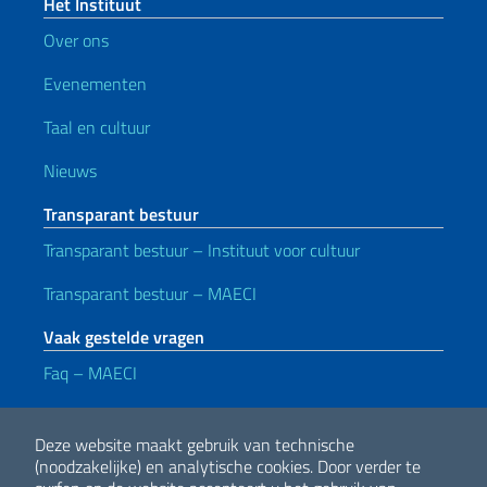
Het Instituut
Over ons
Evenementen
Taal en cultuur
Nieuws
Transparant bestuur
Transparant bestuur – Instituut voor cultuur
Transparant bestuur – MAECI
Vaak gestelde vragen
Faq – MAECI
Handige koppelingen
Deze website maakt gebruik van technische
Note legali
Privacy e cookie policy
Dichiarazione di accessibilità
(noodzakelijke) en analytische cookies.
Door verder te