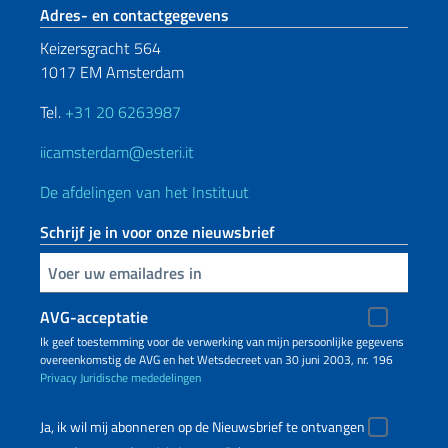
Voetregel sectie
Adres- en contactgegevens
Keizersgracht 564
1017 EM Amsterdam
Tel.
+31 20 6263987
iicamsterdam@esteri.it
De afdelingen van het Instituut
Schrijf je in voor onze nieuwsbrief
Voer uw e-mailadres in
AVG-acceptatie
Ik geef toestemming voor de verwerking van mijn persoonlijke gegevens
overeenkomstig de AVG en het Wetsdecreet van 30 juni 2003, nr. 196
Privacy
Juridische mededelingen
Ja, ik wil mij abonneren op de Nieuwsbrief te ontvangen