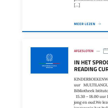
[…]
MEER LEZEN
AFGESLOTEN
IN HET SPRO
READING CU
KINDERBOEKENWEEK 
uur MULTILANGUA
Bibliotheek Istitu
15.30 – 18.00 uur Ik
jong en oud.We le