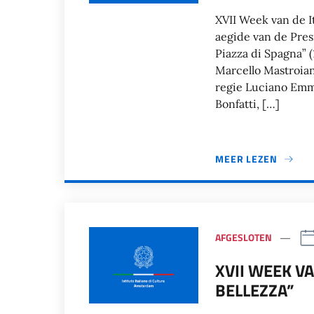
XVII Week van de It
aegide van de Pres
Piazza di Spagna” 
Marcello Mastroiann
regie Luciano Emme
Bonfatti, […]
MEER LEZEN
AFGESLOTEN
XVII WEEK VA
BELLEZZA”