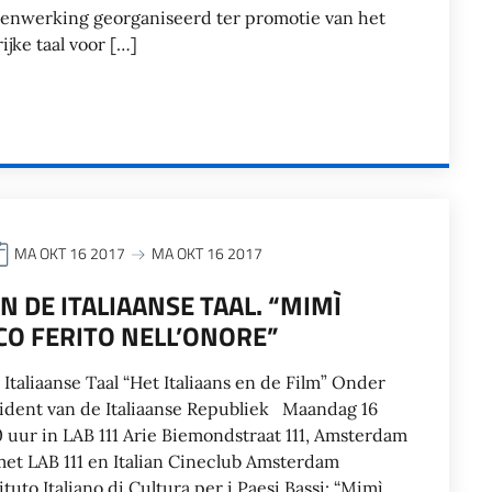
menwerking georganiseerd ter promotie van het
rijke taal voor […]
MA OKT 16 2017
MA OKT 16 2017
N DE ITALIAANSE TAAL. “MIMÌ
O FERITO NELL’ONORE”
taliaanse Taal “Het Italiaans en de Film” Onder
ident van de Italiaanse Republiek Maandag 16
0 uur in LAB 111 Arie Biemondstraat 111, Amsterdam
et LAB 111 en Italian Cineclub Amsterdam
ituto Italiano di Cultura per i Paesi Bassi: “Mimì