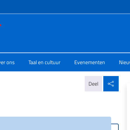
e menù
 di Cultura di Amsterdam
er ons
Taal en cultuur
Evenementen
Nieu
Delen
Deel