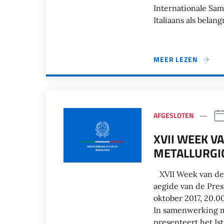
Internationale Sa
Italiaans als belang
MEER LEZEN
AFGESLOTEN
XVII WEEK VA
METALLURGIC
XVII Week van de I
aegide van de Pres
oktober 2017, 20.0
In samenwerking m
presenteert het Ist