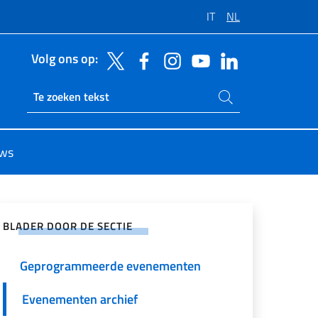
IT
NL
Volg ons op:
Zoeken op de site
Ricerca sito live
ws
 op sociale netwerken
BLADER DOOR DE SECTIE
Geprogrammeerde evenementen
Evenementen archief