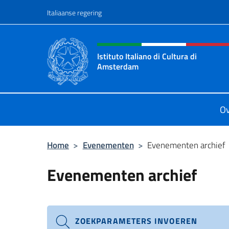
Overslaan naar inhoud
Italiaanse regering
Intestazione sito, social 
Istituto Italiano di Cultura di
Amsterdam
Sito ufficiale dell'Istituto Italiano
Ov
Home
>
Evenementen
>
Evenementen archief
Evenementen archief
ZOEKPARAMETERS INVOEREN